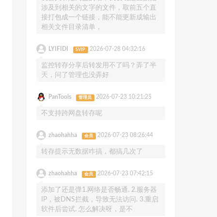
涉及到相关的文字的文件，取前五个直
接打包成一个链接，能不能更新成输出
相关文件目录清单，
LYIFIDI
2026-07-28 04:32:16
SVIP
监控转存分享后转发用不了吗？弄了半
天，问了管理也没弄好
PanTools
2026-07-23 10:21:25
管理员
不支持跨网盘转存呢
zhaohahha
2026-07-23 08:26:44
会员
转存提示无数据咋搞，都搞几次了
zhaohahha
2026-07-23 07:42:15
会员
添加了还是弹1.网络是否畅通. 2.服务器
IP，被DNS拦截，导致无法访问. 3.重启
软件后尝试. 怎么解决呀，是不