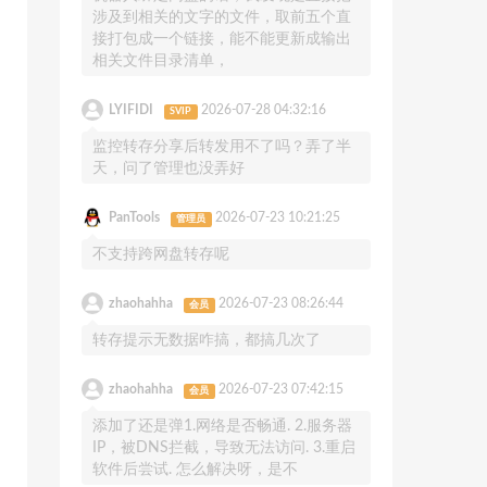
涉及到相关的文字的文件，取前五个直
接打包成一个链接，能不能更新成输出
相关文件目录清单，
LYIFIDI
2026-07-28 04:32:16
SVIP
监控转存分享后转发用不了吗？弄了半
天，问了管理也没弄好
PanTools
2026-07-23 10:21:25
管理员
不支持跨网盘转存呢
zhaohahha
2026-07-23 08:26:44
会员
转存提示无数据咋搞，都搞几次了
zhaohahha
2026-07-23 07:42:15
会员
添加了还是弹1.网络是否畅通. 2.服务器
IP，被DNS拦截，导致无法访问. 3.重启
软件后尝试. 怎么解决呀，是不