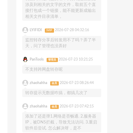
涉及到相关的文字的文件，取前五个直
接打包成一个链接，能不能更新成输出
相关文件目录清单，
LYIFIDI
2026-07-28 04:32:16
SVIP
监控转存分享后转发用不了吗？弄了半
天，问了管理也没弄好
PanTools
2026-07-23 10:21:25
管理员
不支持跨网盘转存呢
zhaohahha
2026-07-23 08:26:44
会员
转存提示无数据咋搞，都搞几次了
zhaohahha
2026-07-23 07:42:15
会员
添加了还是弹1.网络是否畅通. 2.服务器
IP，被DNS拦截，导致无法访问. 3.重启
软件后尝试. 怎么解决呀，是不